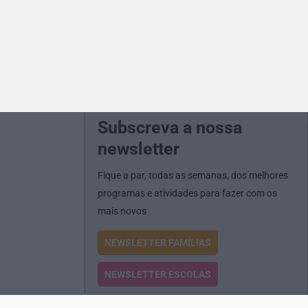
Subscreva a nossa
newsletter
Fique a par, todas as semanas, dos melhores
programas e atividades para fazer com os
mais novos
NEWSLETTER FAMÍLIAS
NEWSLETTER ESCOLAS