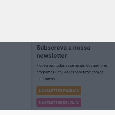
Subscreva a nossa
newsletter
Fique a par, todas as semanas, dos melhores
programas e atividades para fazer com os
mais novos
NEWSLETTER FAMÍLIAS
NEWSLETTER ESCOLAS