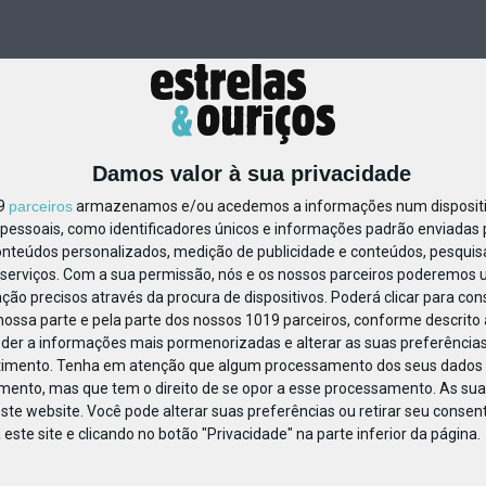
Damos valor à sua privacidade
19
parceiros
armazenamos e/ou acedemos a informações num dispositiv
essoais, como identificadores únicos e informações padrão enviadas p
239621282480493
onteúdos personalizados, medição de publicidade e conteúdos, pesquis
serviços.
Com a sua permissão, nós e os nossos parceiros poderemos us
ção precisos através da procura de dispositivos. Poderá clicar para cons
ossa parte e pela parte dos nossos 1019 parceiros, conforme descrito
eder a informações mais pormenorizadas e alterar as suas preferências
timento.
Tenha em atenção que algum processamento dos seus dados 
imento, mas que tem o direito de se opor a esse processamento. As sua
ste website. Você pode alterar suas preferências ou retirar seu conse
ste site e clicando no botão "Privacidade" na parte inferior da página.