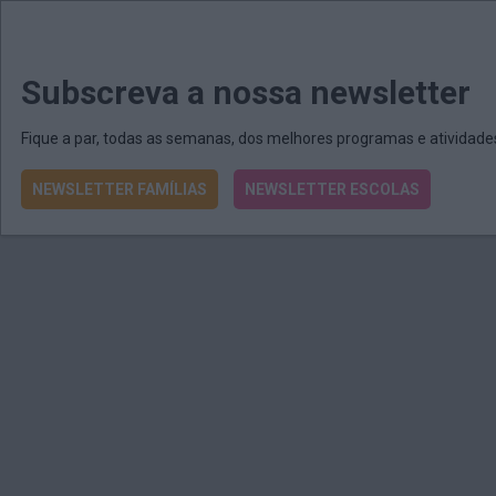
MENU
MAIL
JORNAIS
Revista E&O
Passe
arrow_drop_down
Subscreva a nossa newsletter
Fique a par, todas as semanas, dos melhores programas e atividad
NEWSLETTER FAMÍLIAS
NEWSLETTER ESCOLAS