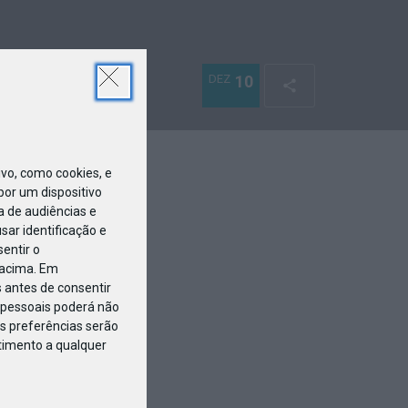
DEZ
10
o, como cookies, e
or um dispositivo
a de audiências e
ar identificação e
entir o
 acima. Em
 antes de consentir
pessoais poderá não
s preferências serão
ntimento a qualquer