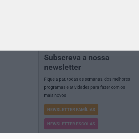
Subscreva a nossa
newsletter
Fique a par, todas as semanas, dos melhores
programas e atividades para fazer com os
mais novos
NEWSLETTER FAMÍLIAS
NEWSLETTER ESCOLAS