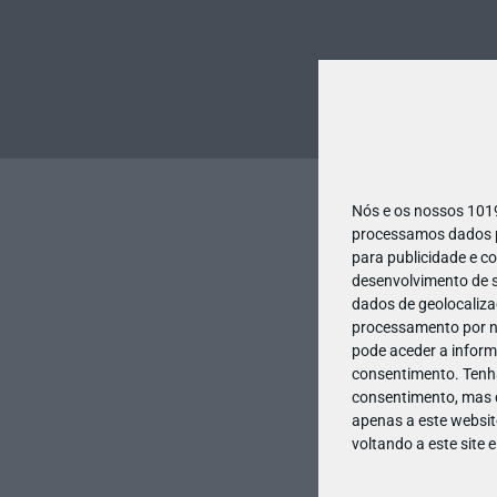
Nós e os nossos 10
processamos dados pe
para publicidade e c
desenvolvimento de s
dados de geolocalizaç
processamento por no
pode aceder a inform
consentimento.
Tenh
consentimento, mas q
apenas a este websit
voltando a este site 