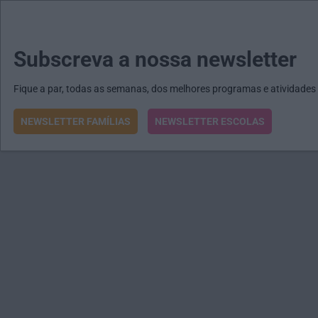
MENU
MAIL
JORNAIS
Revista E&O
Passe
arrow_drop_down
Subscreva a nossa newsletter
Fique a par, todas as semanas, dos melhores programas e atividades
NEWSLETTER FAMÍLIAS
NEWSLETTER ESCOLAS