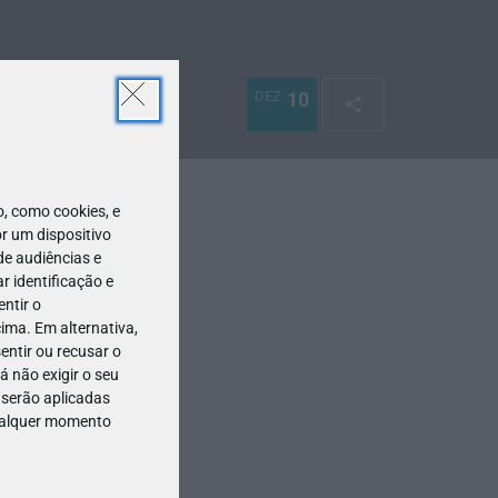
DEZ
10
 como cookies, e
r um dispositivo
de audiências e
 identificação e
ntir o
ima. Em alternativa,
entir ou recusar o
 não exigir o seu
 serão aplicadas
qualquer momento