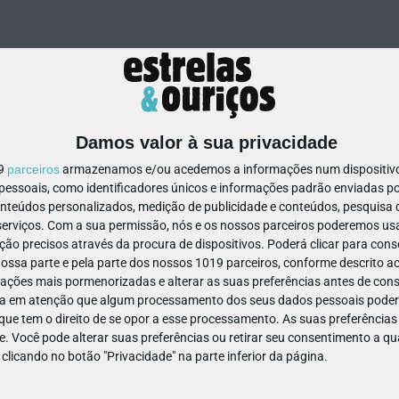
Damos valor à sua privacidade
19
parceiros
armazenamos e/ou acedemos a informações num dispositivo,
ssoais, como identificadores únicos e informações padrão enviadas po
239031091684663
onteúdos personalizados, medição de publicidade e conteúdos, pesquisa 
erviços.
Com a sua permissão, nós e os nossos parceiros poderemos usar
ão precisos através da procura de dispositivos. Poderá clicar para conse
ssa parte e pela parte dos nossos 1019 parceiros, conforme descrito ac
ações mais pormenorizadas e alterar as suas preferências antes de cons
a em atenção que algum processamento dos seus dados pessoais poderá
ue tem o direito de se opor a esse processamento. As suas preferências
e. Você pode alterar suas preferências ou retirar seu consentimento a 
e clicando no botão "Privacidade" na parte inferior da página.