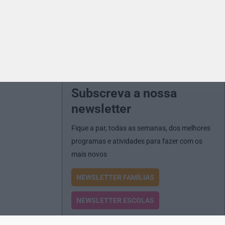
Subscreva a nossa
newsletter
Fique a par, todas as semanas, dos melhores
programas e atividades para fazer com os
mais novos
NEWSLETTER FAMÍLIAS
NEWSLETTER ESCOLAS