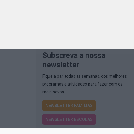
Subscreva a nossa
newsletter
Fique a par, todas as semanas, dos melhores
programas e atividades para fazer com os
mais novos
NEWSLETTER FAMÍLIAS
NEWSLETTER ESCOLAS