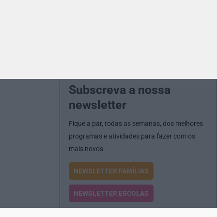
Subscreva a nossa
newsletter
Fique a par, todas as semanas, dos melhores
programas e atividades para fazer com os
mais novos
NEWSLETTER FAMÍLIAS
NEWSLETTER ESCOLAS