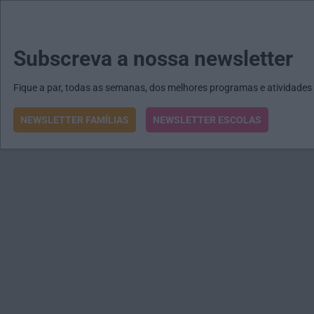
MENU
MAIL
JORNAIS
Revista E&O
Passe
arrow_drop_down
Subscreva a nossa newsletter
Fique a par, todas as semanas, dos melhores programas e atividades
NEWSLETTER FAMÍLIAS
NEWSLETTER ESCOLAS