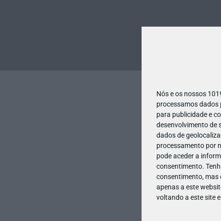
Nós e os nossos 10
processamos dados pe
para publicidade e c
desenvolvimento de s
dados de geolocalizaç
processamento por no
pode aceder a inform
consentimento.
Tenh
consentimento, mas q
apenas a este websit
voltando a este site 