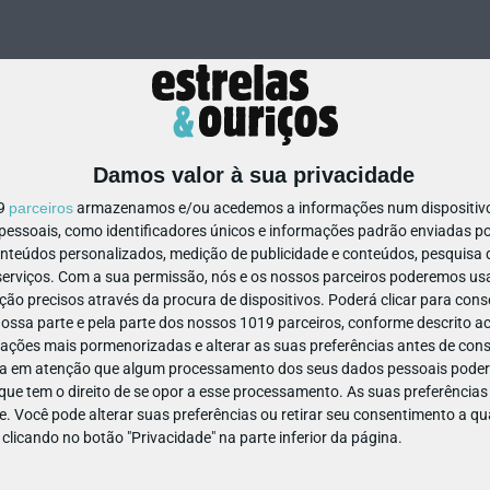
Damos valor à sua privacidade
19
parceiros
armazenamos e/ou acedemos a informações num dispositivo,
ssoais, como identificadores únicos e informações padrão enviadas po
237801801452020
onteúdos personalizados, medição de publicidade e conteúdos, pesquisa 
erviços.
Com a sua permissão, nós e os nossos parceiros poderemos usar
ão precisos através da procura de dispositivos. Poderá clicar para conse
ssa parte e pela parte dos nossos 1019 parceiros, conforme descrito ac
ações mais pormenorizadas e alterar as suas preferências antes de cons
a em atenção que algum processamento dos seus dados pessoais poderá
ue tem o direito de se opor a esse processamento. As suas preferências
e. Você pode alterar suas preferências ou retirar seu consentimento a 
e clicando no botão "Privacidade" na parte inferior da página.