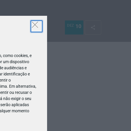
DEZ
10
 como cookies, e
r um dispositivo
de audiências e
 identificação e
ntir o
ima. Em alternativa,
entir ou recusar o
 não exigir o seu
 serão aplicadas
qualquer momento