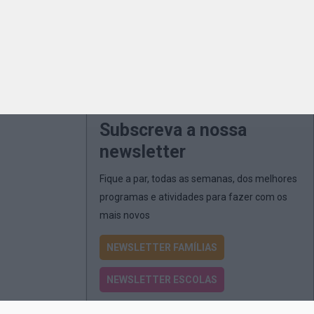
Subscreva a nossa
newsletter
Fique a par, todas as semanas, dos melhores
programas e atividades para fazer com os
mais novos
NEWSLETTER FAMÍLIAS
NEWSLETTER ESCOLAS