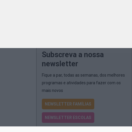
Subscreva a nossa
newsletter
Fique a par, todas as semanas, dos melhores
programas e atividades para fazer com os
mais novos
NEWSLETTER FAMÍLIAS
NEWSLETTER ESCOLAS