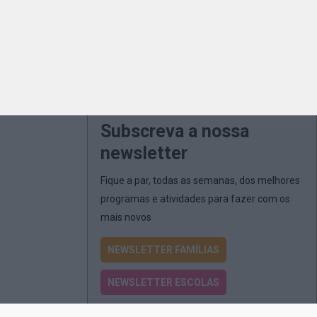
Subscreva a nossa
newsletter
Fique a par, todas as semanas, dos melhores
programas e atividades para fazer com os
mais novos
NEWSLETTER FAMÍLIAS
NEWSLETTER ESCOLAS