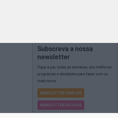
Subscreva a nossa
newsletter
Fique a par, todas as semanas, dos melhores
programas e atividades para fazer com os
mais novos
NEWSLETTER FAMÍLIAS
NEWSLETTER ESCOLAS