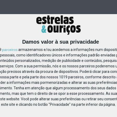
Damos valor à sua privacidade
19
parceiros
armazenamos e/ou acedemos a informações num dispositiv
essoais, como identificadores únicos e informações padrão enviadas p
23472639036276
onteúdos personalizados, medição de publicidade e conteúdos, pesquis
serviços.
Com a sua permissão, nós e os nossos parceiros poderemos us
ção precisos através da procura de dispositivos. Poderá clicar para cons
ossa parte e pela parte dos nossos 1019 parceiros, conforme descrito
eder a informações mais pormenorizadas e alterar as suas preferências
timento.
Tenha em atenção que algum processamento dos seus dados 
imento, mas que tem o direito de se opor a esse processamento. As sua
ste website. Você pode alterar suas preferências ou retirar seu conse
ste site e clicando no botão "Privacidade" na parte inferior da página.