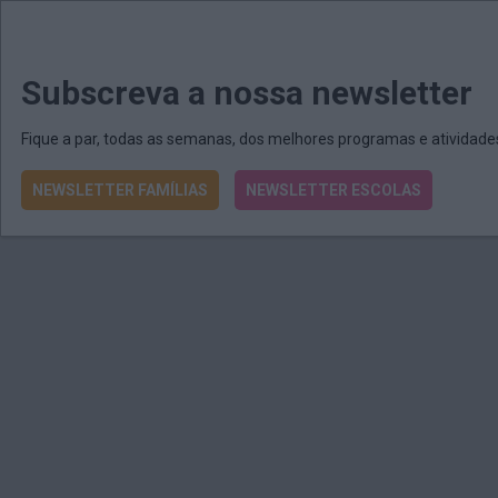
MENU
MAIL
JORNAIS
Revista E&O
Passe
arrow_drop_down
Subscreva a nossa newsletter
Fique a par, todas as semanas, dos melhores programas e atividad
NEWSLETTER FAMÍLIAS
NEWSLETTER ESCOLAS