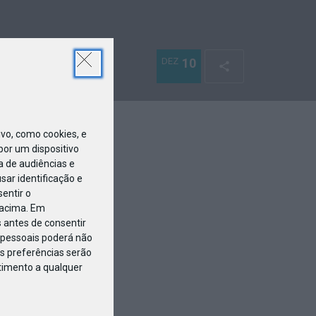
DEZ
10
o, como cookies, e
or um dispositivo
a de audiências e
ar identificação e
entir o
 acima. Em
 antes de consentir
pessoais poderá não
s preferências serão
ntimento a qualquer