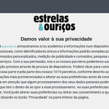
Damos valor à sua privacidade
19
parceiros
armazenamos e/ou acedemos a informações num dispositivo,
ssoais, como identificadores únicos e informações padrão enviadas po
23359395240539
onteúdos personalizados, medição de publicidade e conteúdos, pesquisa 
erviços.
Com a sua permissão, nós e os nossos parceiros poderemos usar
ão precisos através da procura de dispositivos. Poderá clicar para conse
ssa parte e pela parte dos nossos 1019 parceiros, conforme descrito ac
ações mais pormenorizadas e alterar as suas preferências antes de cons
a em atenção que algum processamento dos seus dados pessoais poderá
ue tem o direito de se opor a esse processamento. As suas preferências
e. Você pode alterar suas preferências ou retirar seu consentimento a 
e clicando no botão "Privacidade" na parte inferior da página.