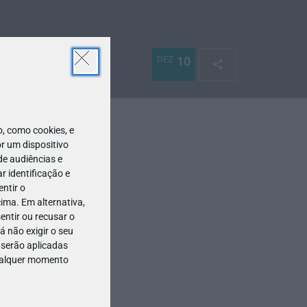
DEZ
10
 como cookies, e
r um dispositivo
de audiências e
 identificação e
ntir o
ima. Em alternativa,
entir ou recusar o
 não exigir o seu
 serão aplicadas
qualquer momento