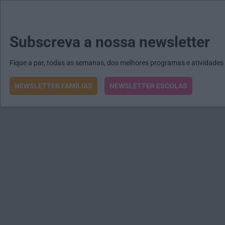
MENU
MAIL
JORNAIS
Revista E&O
Passe
arrow_drop_down
Subscreva a nossa newsletter
Fique a par, todas as semanas, dos melhores programas e atividades
NEWSLETTER FAMÍLIAS
NEWSLETTER ESCOLAS