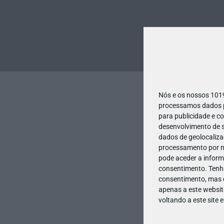
Nós e os nossos 10
processamos dados pe
para publicidade e c
desenvolvimento de s
dados de geolocalizaç
processamento por no
pode aceder a inform
consentimento.
Tenh
consentimento, mas q
apenas a este websit
voltando a este site 