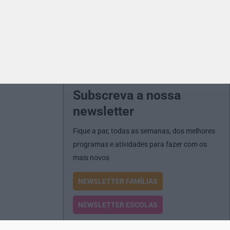
Subscreva a nossa
newsletter
Fique a par, todas as semanas, dos melhores
programas e atividades para fazer com os
mais novos
NEWSLETTER FAMÍLIAS
NEWSLETTER ESCOLAS