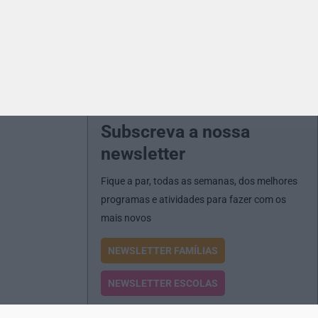
Subscreva a nossa
newsletter
Fique a par, todas as semanas, dos melhores
programas e atividades para fazer com os
mais novos
NEWSLETTER FAMÍLIAS
NEWSLETTER ESCOLAS