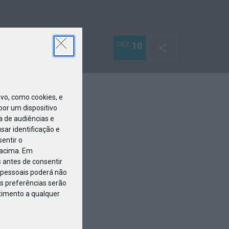
DEZ
10
o, como cookies, e
or um dispositivo
a de audiências e
ar identificação e
entir o
 acima. Em
 antes de consentir
pessoais poderá não
s preferências serão
ntimento a qualquer