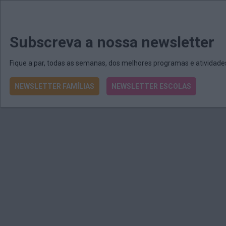
MENU
MAIL
JORNAIS
Revista E&O
Passe
arrow_drop_down
Subscreva a nossa newsletter
Fique a par, todas as semanas, dos melhores programas e atividad
NEWSLETTER FAMÍLIAS
NEWSLETTER ESCOLAS