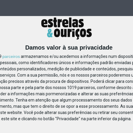
Damos valor à sua privacidade
19
parceiros
armazenamos e/ou acedemos a informações num dispositiv
essoais, como identificadores únicos e informações padrão enviadas p
206891735025248
onteúdos personalizados, medição de publicidade e conteúdos, pesquis
serviços.
Com a sua permissão, nós e os nossos parceiros poderemos us
ção precisos através da procura de dispositivos. Poderá clicar para cons
ossa parte e pela parte dos nossos 1019 parceiros, conforme descrito
eder a informações mais pormenorizadas e alterar as suas preferências
timento.
Tenha em atenção que algum processamento dos seus dados 
imento, mas que tem o direito de se opor a esse processamento. As sua
ste website. Você pode alterar suas preferências ou retirar seu conse
ste site e clicando no botão "Privacidade" na parte inferior da página.