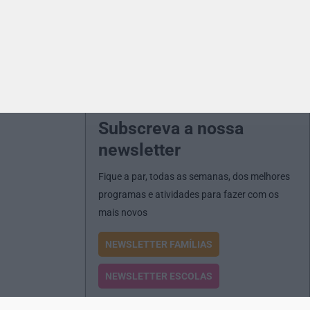
Subscreva a nossa
newsletter
Fique a par, todas as semanas, dos melhores
programas e atividades para fazer com os
mais novos
NEWSLETTER FAMÍLIAS
NEWSLETTER ESCOLAS