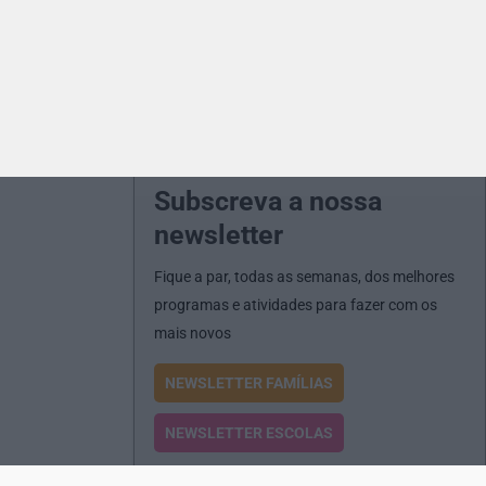
Subscreva a nossa
newsletter
Fique a par, todas as semanas, dos melhores
programas e atividades para fazer com os
mais novos
NEWSLETTER FAMÍLIAS
NEWSLETTER ESCOLAS