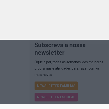
Subscreva a nossa
newsletter
Fique a par, todas as semanas, dos melhores
programas e atividades para fazer com os
mais novos
NEWSLETTER FAMÍLIAS
NEWSLETTER ESCOLAS