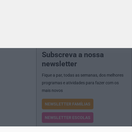
Subscreva a nossa
newsletter
Fique a par, todas as semanas, dos melhores
programas e atividades para fazer com os
mais novos
NEWSLETTER FAMÍLIAS
NEWSLETTER ESCOLAS