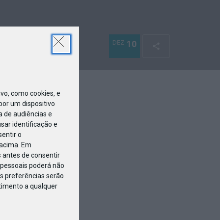
DEZ
10
o, como cookies, e
or um dispositivo
a de audiências e
ar identificação e
entir o
 acima. Em
 antes de consentir
pessoais poderá não
s preferências serão
ntimento a qualquer