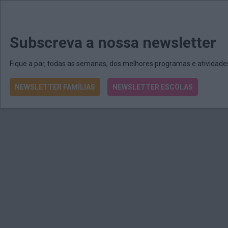
MENU
MAIL
JORNAIS
Revista E&O
Passe
arrow_drop_down
Subscreva a nossa newsletter
Fique a par, todas as semanas, dos melhores programas e atividad
NEWSLETTER FAMÍLIAS
NEWSLETTER ESCOLAS