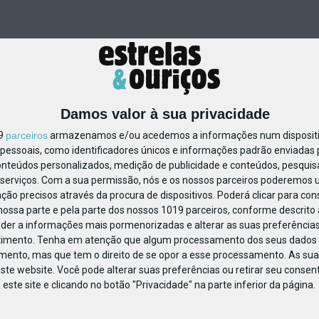
Damos valor à sua privacidade
19
parceiros
armazenamos e/ou acedemos a informações num dispositiv
essoais, como identificadores únicos e informações padrão enviadas p
20316613052720
onteúdos personalizados, medição de publicidade e conteúdos, pesquis
serviços.
Com a sua permissão, nós e os nossos parceiros poderemos us
ção precisos através da procura de dispositivos. Poderá clicar para cons
ossa parte e pela parte dos nossos 1019 parceiros, conforme descrito
eder a informações mais pormenorizadas e alterar as suas preferências
timento.
Tenha em atenção que algum processamento dos seus dados 
imento, mas que tem o direito de se opor a esse processamento. As sua
ste website. Você pode alterar suas preferências ou retirar seu conse
ste site e clicando no botão "Privacidade" na parte inferior da página.