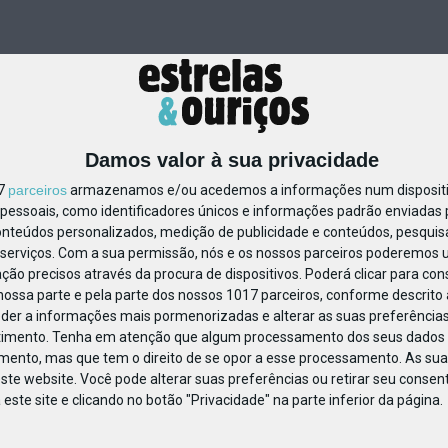
Damos valor à sua privacidade
17
parceiros
armazenamos e/ou acedemos a informações num dispositiv
essoais, como identificadores únicos e informações padrão enviadas p
20268
onteúdos personalizados, medição de publicidade e conteúdos, pesquis
serviços.
Com a sua permissão, nós e os nossos parceiros poderemos us
ção precisos através da procura de dispositivos. Poderá clicar para cons
ossa parte e pela parte dos nossos 1017 parceiros, conforme descrito
eder a informações mais pormenorizadas e alterar as suas preferências
timento.
Tenha em atenção que algum processamento dos seus dados 
imento, mas que tem o direito de se opor a esse processamento. As sua
ste website. Você pode alterar suas preferências ou retirar seu conse
ste site e clicando no botão "Privacidade" na parte inferior da página.