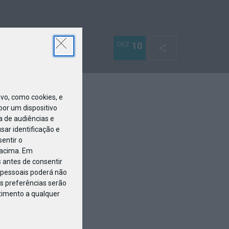
DEZ
10
o, como cookies, e
or um dispositivo
a de audiências e
ar identificação e
entir o
 acima. Em
 antes de consentir
pessoais poderá não
s preferências serão
ntimento a qualquer