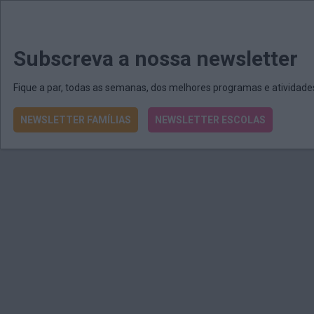
MENU
MAIL
JORNAIS
Revista E&O
Passe
arrow_drop_down
Subscreva a nossa newsletter
Fique a par, todas as semanas, dos melhores programas e atividad
NEWSLETTER FAMÍLIAS
NEWSLETTER ESCOLAS