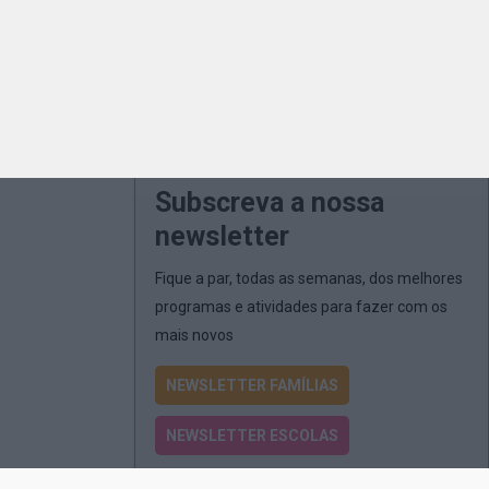
Subscreva a nossa
newsletter
Fique a par, todas as semanas, dos melhores
programas e atividades para fazer com os
mais novos
NEWSLETTER FAMÍLIAS
NEWSLETTER ESCOLAS