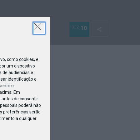
DEZ
10
o, como cookies, e
or um dispositivo
a de audiências e
ar identificação e
entir o
 acima. Em
 antes de consentir
pessoais poderá não
s preferências serão
ntimento a qualquer