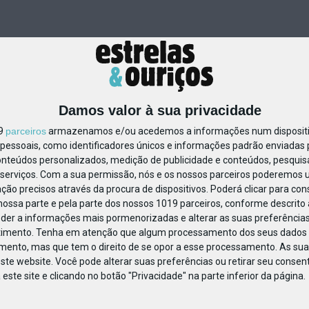
Damos valor à sua privacidade
19
parceiros
armazenamos e/ou acedemos a informações num dispositiv
essoais, como identificadores únicos e informações padrão enviadas p
20078
onteúdos personalizados, medição de publicidade e conteúdos, pesquis
serviços.
Com a sua permissão, nós e os nossos parceiros poderemos us
ção precisos através da procura de dispositivos. Poderá clicar para cons
ossa parte e pela parte dos nossos 1019 parceiros, conforme descrito
eder a informações mais pormenorizadas e alterar as suas preferências
timento.
Tenha em atenção que algum processamento dos seus dados 
imento, mas que tem o direito de se opor a esse processamento. As sua
ste website. Você pode alterar suas preferências ou retirar seu conse
ste site e clicando no botão "Privacidade" na parte inferior da página.