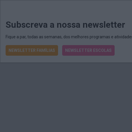
MENU
MAIL
JORNAIS
Revista E&O
Passe
arrow_drop_down
Subscreva a nossa newsletter
Fique a par, todas as semanas, dos melhores programas e atividad
NEWSLETTER FAMÍLIAS
NEWSLETTER ESCOLAS