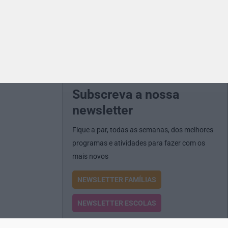
Subscreva a nossa
newsletter
Fique a par, todas as semanas, dos melhores
programas e atividades para fazer com os
mais novos
NEWSLETTER FAMÍLIAS
NEWSLETTER ESCOLAS