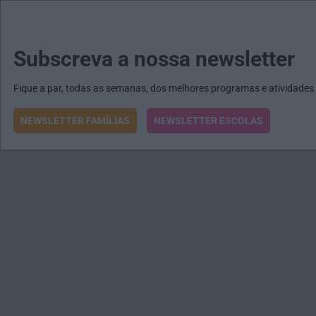
MENU
MAIL
JORNAIS
Revista E&O
Passe
arrow_drop_down
Subscreva a nossa newsletter
Fique a par, todas as semanas, dos melhores programas e atividades
NEWSLETTER FAMÍLIAS
NEWSLETTER ESCOLAS