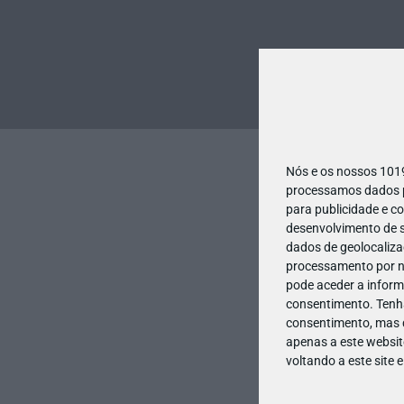
Nós e os nossos 10
processamos dados pe
para publicidade e c
desenvolvimento de s
dados de geolocalizaç
processamento por no
pode aceder a inform
consentimento.
Tenh
consentimento, mas q
apenas a este websit
voltando a este site 