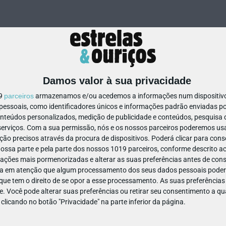
Damos valor à sua privacidade
19
parceiros
armazenamos e/ou acedemos a informações num dispositivo,
ssoais, como identificadores únicos e informações padrão enviadas po
200432017169206
onteúdos personalizados, medição de publicidade e conteúdos, pesquisa 
erviços.
Com a sua permissão, nós e os nossos parceiros poderemos usar
ão precisos através da procura de dispositivos. Poderá clicar para conse
ssa parte e pela parte dos nossos 1019 parceiros, conforme descrito ac
ações mais pormenorizadas e alterar as suas preferências antes de cons
a em atenção que algum processamento dos seus dados pessoais poderá
ue tem o direito de se opor a esse processamento. As suas preferências
e. Você pode alterar suas preferências ou retirar seu consentimento a 
e clicando no botão "Privacidade" na parte inferior da página.