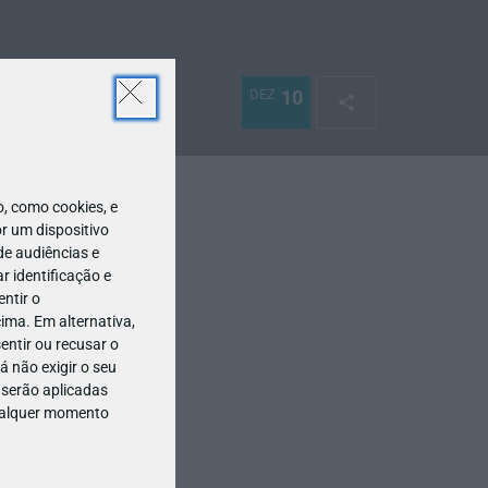
DEZ
10
 como cookies, e
r um dispositivo
de audiências e
 identificação e
ntir o
ima. Em alternativa,
entir ou recusar o
 não exigir o seu
 serão aplicadas
qualquer momento