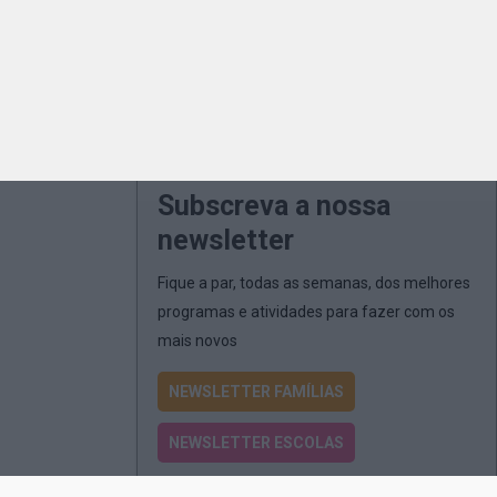
Subscreva a nossa
newsletter
Fique a par, todas as semanas, dos melhores
programas e atividades para fazer com os
mais novos
NEWSLETTER FAMÍLIAS
NEWSLETTER ESCOLAS