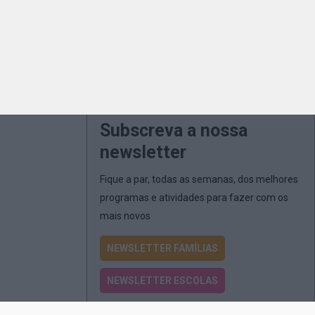
Subscreva a nossa
newsletter
Fique a par, todas as semanas, dos melhores
programas e atividades para fazer com os
mais novos
NEWSLETTER FAMÍLIAS
NEWSLETTER ESCOLAS