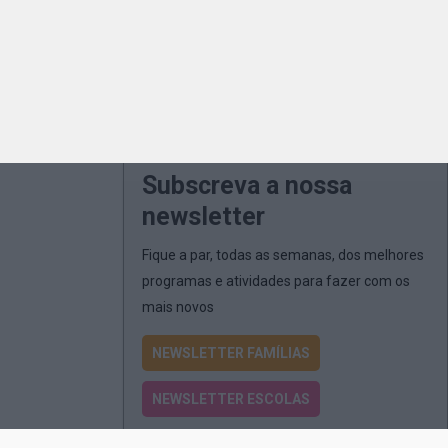
Subscreva a nossa
newsletter
Fique a par, todas as semanas, dos melhores
programas e atividades para fazer com os
mais novos
NEWSLETTER FAMÍLIAS
NEWSLETTER ESCOLAS