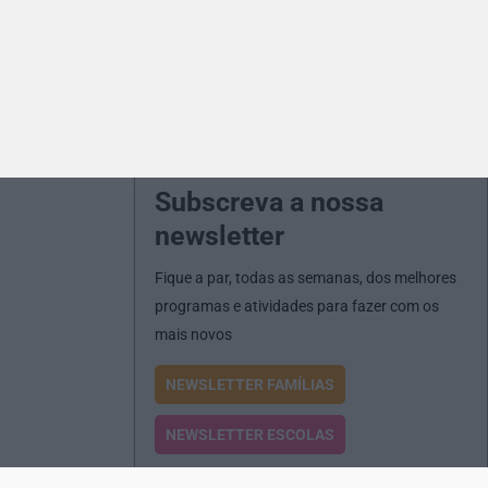
Subscreva a nossa
newsletter
Fique a par, todas as semanas, dos melhores
programas e atividades para fazer com os
mais novos
NEWSLETTER FAMÍLIAS
NEWSLETTER ESCOLAS