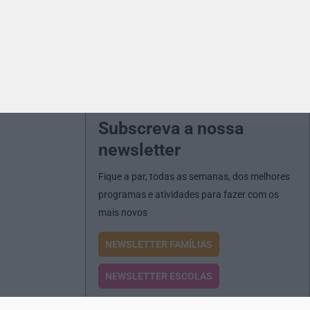
Subscreva a nossa
newsletter
Fique a par, todas as semanas, dos melhores
programas e atividades para fazer com os
mais novos
NEWSLETTER FAMÍLIAS
NEWSLETTER ESCOLAS