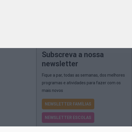
Subscreva a nossa
newsletter
Fique a par, todas as semanas, dos melhores
programas e atividades para fazer com os
mais novos
NEWSLETTER FAMÍLIAS
NEWSLETTER ESCOLAS