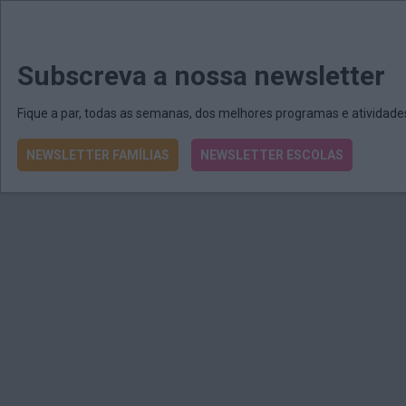
MENU
MAIL
JORNAIS
Revista E&O
Passe
arrow_drop_down
Subscreva a nossa newsletter
Fique a par, todas as semanas, dos melhores programas e atividad
NEWSLETTER FAMÍLIAS
NEWSLETTER ESCOLAS