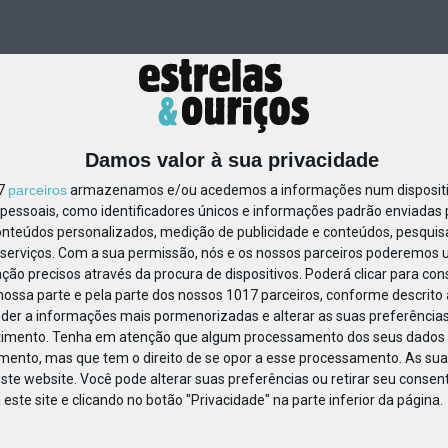
Damos valor à sua privacidade
17
parceiros
armazenamos e/ou acedemos a informações num dispositiv
essoais, como identificadores únicos e informações padrão enviadas p
195701955236894
onteúdos personalizados, medição de publicidade e conteúdos, pesquis
serviços.
Com a sua permissão, nós e os nossos parceiros poderemos us
ção precisos através da procura de dispositivos. Poderá clicar para cons
ossa parte e pela parte dos nossos 1017 parceiros, conforme descrito
eder a informações mais pormenorizadas e alterar as suas preferências
timento.
Tenha em atenção que algum processamento dos seus dados 
imento, mas que tem o direito de se opor a esse processamento. As sua
ste website. Você pode alterar suas preferências ou retirar seu conse
ste site e clicando no botão "Privacidade" na parte inferior da página.