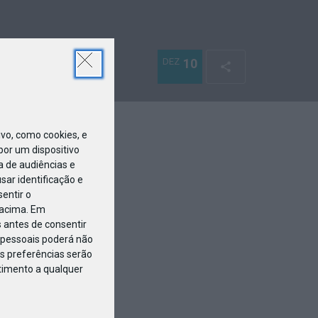
DEZ
10
o, como cookies, e
or um dispositivo
a de audiências e
ar identificação e
entir o
 acima. Em
 antes de consentir
pessoais poderá não
s preferências serão
ntimento a qualquer