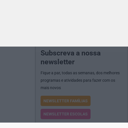
Subscreva a nossa
newsletter
Fique a par, todas as semanas, dos melhores
programas e atividades para fazer com os
mais novos
NEWSLETTER FAMÍLIAS
NEWSLETTER ESCOLAS