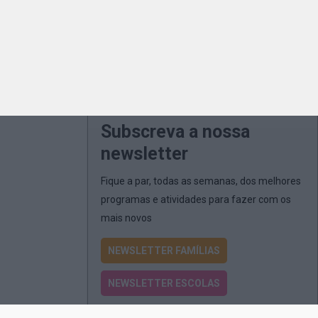
Subscreva a nossa
newsletter
Fique a par, todas as semanas, dos melhores
programas e atividades para fazer com os
mais novos
NEWSLETTER FAMÍLIAS
NEWSLETTER ESCOLAS