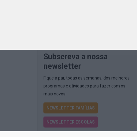
Subscreva a nossa
newsletter
Fique a par, todas as semanas, dos melhores
programas e atividades para fazer com os
mais novos
NEWSLETTER FAMÍLIAS
NEWSLETTER ESCOLAS