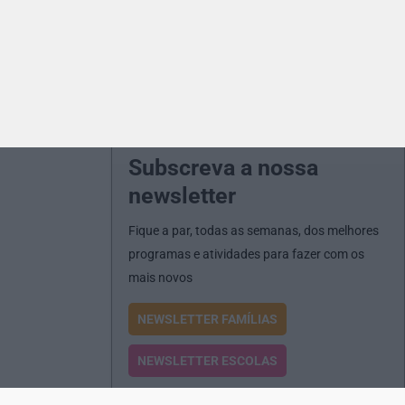
Subscreva a nossa
newsletter
Fique a par, todas as semanas, dos melhores
programas e atividades para fazer com os
mais novos
NEWSLETTER FAMÍLIAS
NEWSLETTER ESCOLAS