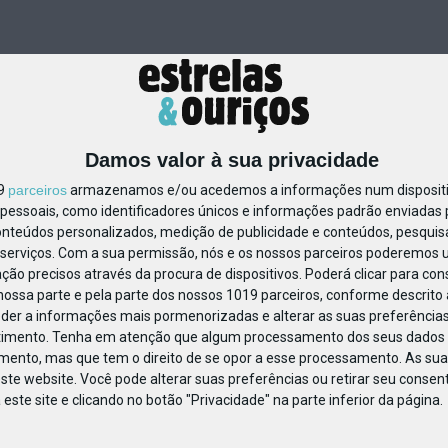
Damos valor à sua privacidade
19
parceiros
armazenamos e/ou acedemos a informações num dispositiv
essoais, como identificadores únicos e informações padrão enviadas p
191061811293448
onteúdos personalizados, medição de publicidade e conteúdos, pesquis
serviços.
Com a sua permissão, nós e os nossos parceiros poderemos us
ção precisos através da procura de dispositivos. Poderá clicar para cons
ossa parte e pela parte dos nossos 1019 parceiros, conforme descrito
eder a informações mais pormenorizadas e alterar as suas preferências
timento.
Tenha em atenção que algum processamento dos seus dados 
imento, mas que tem o direito de se opor a esse processamento. As sua
ste website. Você pode alterar suas preferências ou retirar seu conse
ste site e clicando no botão "Privacidade" na parte inferior da página.