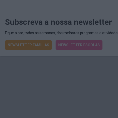
MENU
MAIL
JORNAIS
Revista E&O
Passe
arrow_drop_down
Subscreva a nossa newsletter
Fique a par, todas as semanas, dos melhores programas e atividad
NEWSLETTER FAMÍLIAS
NEWSLETTER ESCOLAS