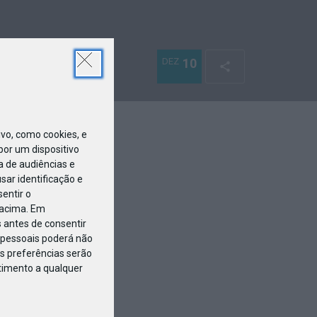
DEZ
10
o, como cookies, e
or um dispositivo
a de audiências e
ar identificação e
entir o
 acima. Em
 antes de consentir
pessoais poderá não
s preferências serão
ntimento a qualquer