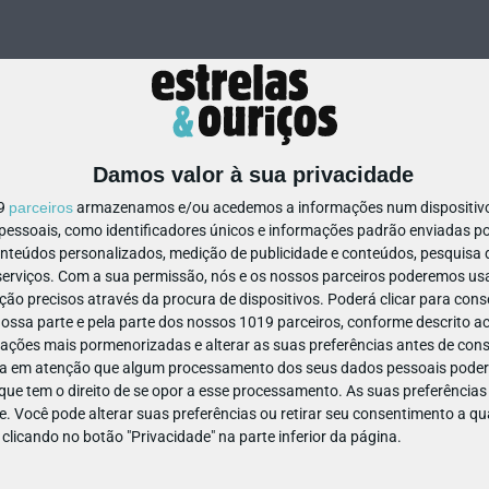
Damos valor à sua privacidade
19
parceiros
armazenamos e/ou acedemos a informações num dispositivo,
ssoais, como identificadores únicos e informações padrão enviadas po
19100491442167
onteúdos personalizados, medição de publicidade e conteúdos, pesquisa 
erviços.
Com a sua permissão, nós e os nossos parceiros poderemos usar
ão precisos através da procura de dispositivos. Poderá clicar para conse
ssa parte e pela parte dos nossos 1019 parceiros, conforme descrito ac
ações mais pormenorizadas e alterar as suas preferências antes de cons
a em atenção que algum processamento dos seus dados pessoais poderá
ue tem o direito de se opor a esse processamento. As suas preferências
e. Você pode alterar suas preferências ou retirar seu consentimento a 
e clicando no botão "Privacidade" na parte inferior da página.