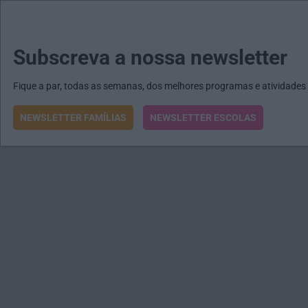
MENU
MAIL
JORNAIS
Revista E&O
Passe
arrow_drop_down
Subscreva a nossa newsletter
Fique a par, todas as semanas, dos melhores programas e atividades
NEWSLETTER FAMÍLIAS
NEWSLETTER ESCOLAS