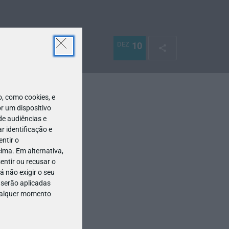
DEZ
10
 como cookies, e
r um dispositivo
de audiências e
 identificação e
ntir o
ima. Em alternativa,
entir ou recusar o
 não exigir o seu
 serão aplicadas
qualquer momento