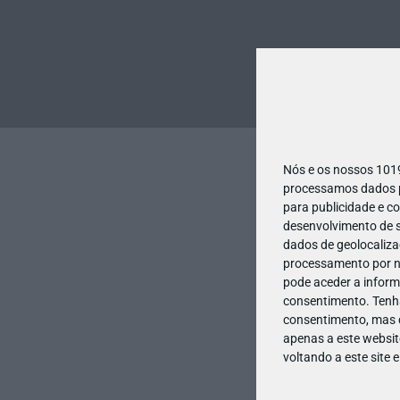
Nós e os nossos 10
processamos dados pe
para publicidade e c
desenvolvimento de s
dados de geolocalizaç
processamento por no
pode aceder a inform
consentimento.
Tenh
consentimento, mas q
apenas a este websit
voltando a este site 