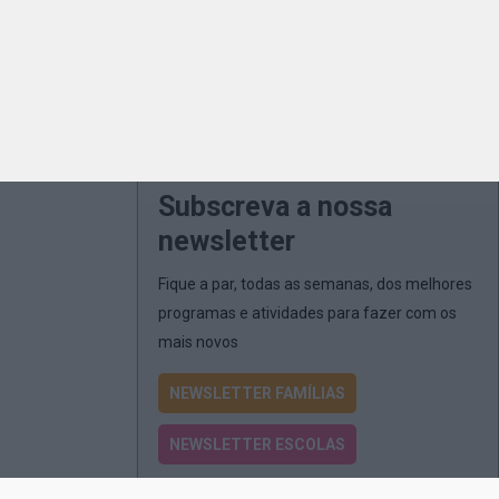
Subscreva a nossa
newsletter
Fique a par, todas as semanas, dos melhores
programas e atividades para fazer com os
mais novos
NEWSLETTER FAMÍLIAS
NEWSLETTER ESCOLAS