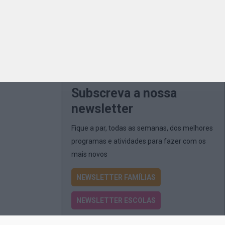
Subscreva a nossa
newsletter
Fique a par, todas as semanas, dos melhores
programas e atividades para fazer com os
mais novos
NEWSLETTER FAMÍLIAS
NEWSLETTER ESCOLAS