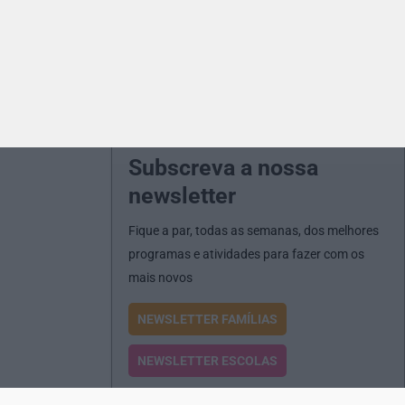
Subscreva a nossa
newsletter
Fique a par, todas as semanas, dos melhores
programas e atividades para fazer com os
mais novos
NEWSLETTER FAMÍLIAS
NEWSLETTER ESCOLAS