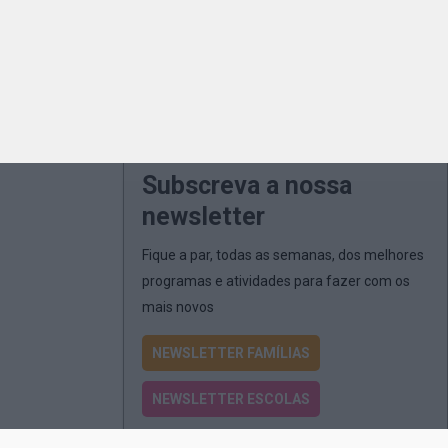
Subscreva a nossa
newsletter
Fique a par, todas as semanas, dos melhores
programas e atividades para fazer com os
mais novos
NEWSLETTER FAMÍLIAS
NEWSLETTER ESCOLAS