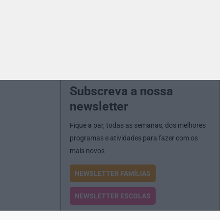
Subscreva a nossa
newsletter
Fique a par, todas as semanas, dos melhores
programas e atividades para fazer com os
mais novos
NEWSLETTER FAMÍLIAS
NEWSLETTER ESCOLAS