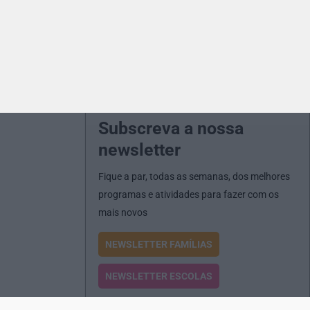
Subscreva a nossa
newsletter
Fique a par, todas as semanas, dos melhores
programas e atividades para fazer com os
mais novos
NEWSLETTER FAMÍLIAS
NEWSLETTER ESCOLAS