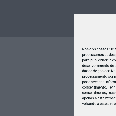
Nós e os nossos 10
processamos dados pe
para publicidade e c
desenvolvimento de s
dados de geolocalizaç
processamento por no
pode aceder a inform
consentimento.
Tenh
consentimento, mas q
apenas a este websit
voltando a este site 