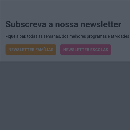
MENU
MAIL
JORNAIS
Revista E&O
Passe
arrow_drop_down
Subscreva a nossa newsletter
Fique a par, todas as semanas, dos melhores programas e atividades
NEWSLETTER FAMÍLIAS
NEWSLETTER ESCOLAS