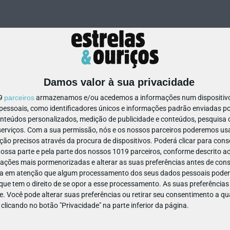
Damos valor à sua privacidade
19
parceiros
armazenamos e/ou acedemos a informações num dispositivo,
ssoais, como identificadores únicos e informações padrão enviadas po
184981027865502
onteúdos personalizados, medição de publicidade e conteúdos, pesquisa 
erviços.
Com a sua permissão, nós e os nossos parceiros poderemos usar
ão precisos através da procura de dispositivos. Poderá clicar para conse
ssa parte e pela parte dos nossos 1019 parceiros, conforme descrito ac
ações mais pormenorizadas e alterar as suas preferências antes de cons
a em atenção que algum processamento dos seus dados pessoais poderá
ue tem o direito de se opor a esse processamento. As suas preferências
e. Você pode alterar suas preferências ou retirar seu consentimento a 
e clicando no botão "Privacidade" na parte inferior da página.