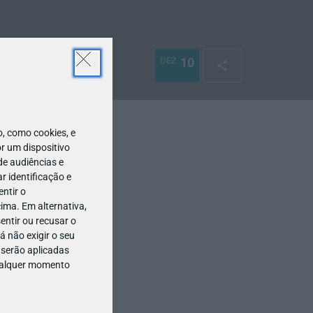
DEZ
10
 como cookies, e
r um dispositivo
de audiências e
 identificação e
ntir o
ima. Em alternativa,
entir ou recusar o
 não exigir o seu
 serão aplicadas
qualquer momento