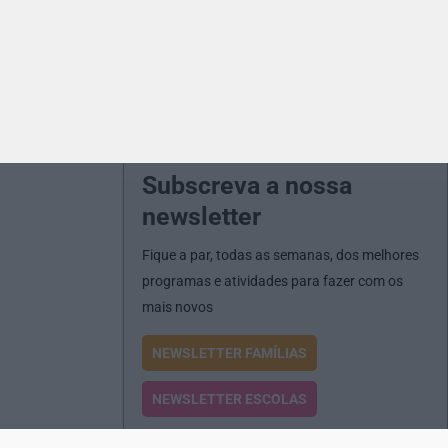
Subscreva a nossa
newsletter
Fique a par, todas as semanas, dos melhores
programas e atividades para fazer com os
mais novos
NEWSLETTER FAMÍLIAS
NEWSLETTER ESCOLAS