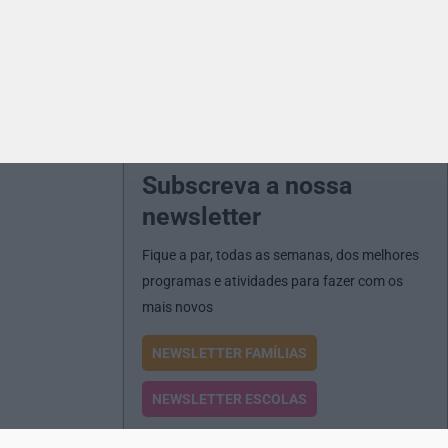
Subscreva a nossa
newsletter
Fique a par, todas as semanas, dos melhores
programas e atividades para fazer com os
mais novos
NEWSLETTER FAMÍLIAS
NEWSLETTER ESCOLAS